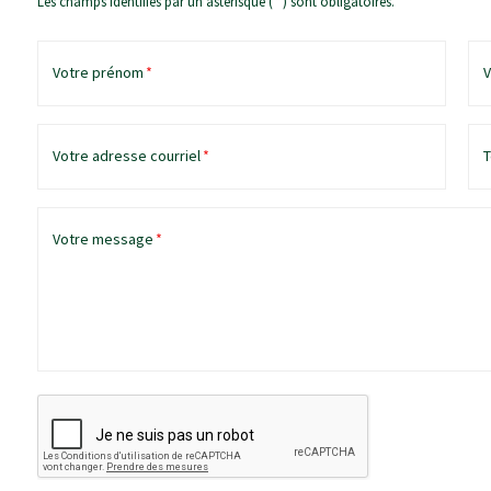
Les champs identifiés par un astérisque (
*
) sont obligatoires.
Votre prénom
*
V
Votre adresse courriel
*
T
Votre message
*